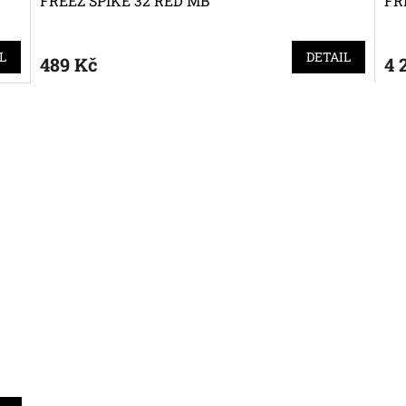
FREEZ SPIKE 32 RED MB
FR
L
DETAIL
489 Kč
4 