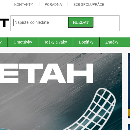
KONTAKTY
PORADNA
B2B SPOLUPRÁCE
HLEDAT
v
Omotávky
Tašky a vaky
Doplňky
Značky