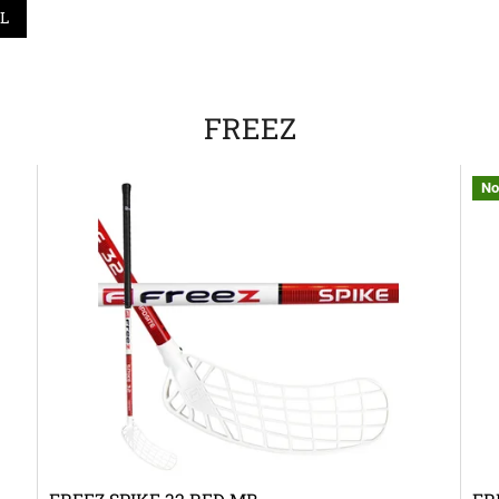
IL
FREEZ
No